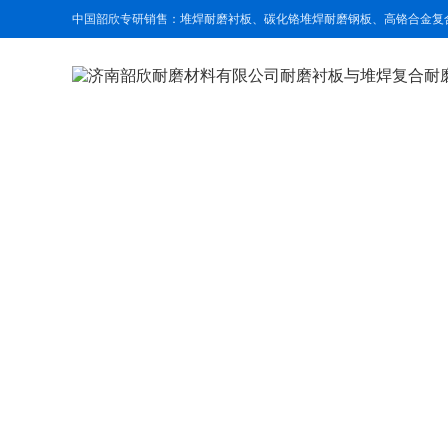
中国韶欣专研销售：堆焊耐磨衬板、碳化铬堆焊耐磨钢板、高铬合金复