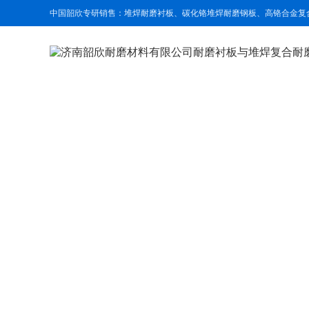
中国韶欣专研销售：堆焊耐磨衬板、碳化铬堆焊耐磨钢板、高铬合金复