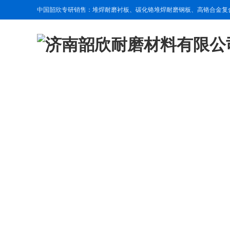
中国韶欣专研销售：堆焊耐磨衬板、碳化铬堆焊耐磨钢板、高铬合金复