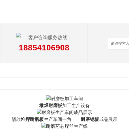
客户咨询服务热线：
18854106908
堆焊耐磨板
加工生产设备
韶欣
堆焊耐磨板
生产车间一角——
耐磨钢板
成品展示